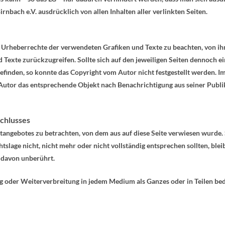
irnbach e.V. ausdrücklich von allen Inhalten aller verlinkten Seiten.
ie Urheberrechte der verwendeten Grafiken und Texte zu beachten, von ihm
nd Texte zurückzugreifen. Sollte sich auf den jeweiligen Seiten dennoch 
finden, so konnte das Copyright vom Autor nicht festgestellt werden. Im
Autor das entsprechende Objekt nach Benachrichtigung aus seiner Publi
chlusses
netangebotes zu betrachten, von dem aus auf diese Seite verwiesen wurde. 
slage nicht, nicht mehr oder nicht vollständig entsprechen sollten, bleib
t davon unberührt.
ung oder Weiterverbreitung in jedem Medium als Ganzes oder in Teilen be