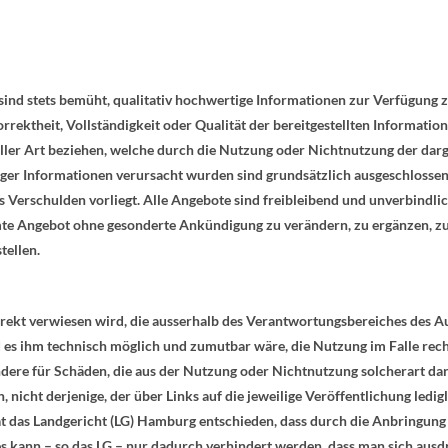
sind stets bemüht, qualitativ hochwertige Informationen zur Verfügung 
orrektheit, Vollständigkeit oder Qualität der bereitgestellten Informat
eeller Art beziehen, welche durch die Nutzung oder Nichtnutzung der da
ger Informationen verursacht wurden sind grundsätzlich ausgeschlossen,
s Verschulden vorliegt. Alle Angebote sind freibleibend und unverbindlic
amte Angebot ohne gesonderte Ankündigung zu verändern, zu ergänzen, zu
tellen.
direkt verwiesen wird, die ausserhalb des Verantwortungsbereiches des Aut
 es ihm technisch möglich und zumutbar wäre, die Nutzung im Falle rech
dere für Schäden, die aus der Nutzung oder Nichtnutzung solcherart d
n, nicht derjenige, der über Links auf die jeweilige Veröffentlichung ledig
t das Landgericht (LG) Hamburg entschieden, dass durch die Anbringung e
ies kann – so das LG – nur dadurch verhindert werden, dass man sich ausd