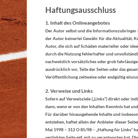
Haftungsausschluss
1. Inhalt des Onlineangebotes
Der Autor selbst und die Informationszubringer 
der Autor keinerlei Gewähr für die Aktualität, K
Autor, die sich auf Schäden materieller oder id
durch die Nutzung fehlerhafter und unvollständi
nachweislich vorsätzliches oder grob fahrlässige
ausdrücklich vor, Teile der Seiten oder das ges
Veröffentlichung zeitweise oder endgültig einzus
2. Verweise und Links
Sofern auf Verweisziele („Links“) direkt oder in
dann, wenn er von den Inhalten Kenntnis hat und
Für darüber hinausgehende Inhalte und insbeson
entstehen, haftet allein der Anbieter dieser Seite
Mai 1998 – 312 O 85/98 – „Haftung für Links“ ha
verlinkten Seite ggf. mit zu verantworten hat. D