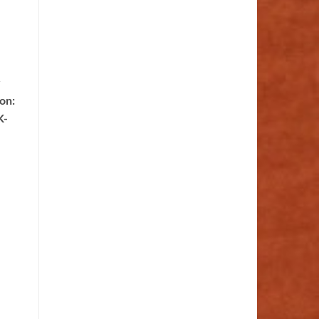
r
on:
K-