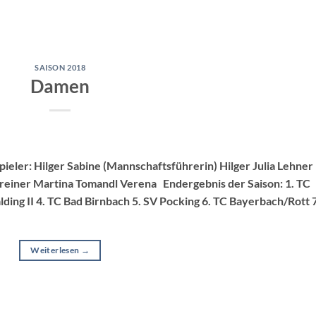
SAISON 2018
Damen
ieler: Hilger Sabine (Mannschaftsführerin) Hilger Julia Lehner
hreiner Martina Tomandl Verena Endergebnis der Saison: 1. TC
lding II 4. TC Bad Birnbach 5. SV Pocking 6. TC Bayerbach/Rott 7
Weiterlesen
→