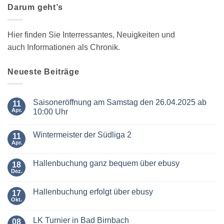
Darum geht’s
Hier finden Sie Interressantes, Neuigkeiten und
auch Informationen als Chronik.
Neueste Beiträge
Saisoneröffnung am Samstag den 26.04.2025 ab
11
Apr.
10:00 Uhr
Keine
Kommentare
Wintermeister der Südliga 2
zu
11
Saisoneröffnung
Apr.
Keine
am
Kommentare
Samstag
zu
den
Hallenbuchung ganz bequem über ebusy
18
Wintermeister
26.04.2025
der
Dez.
ab
Keine
Südliga
10:00
Kommentare
2
zu
Uhr
Hallenbuchung erfolgt über ebusy
17
Hallenbuchung
ganz
Okt.
Keine
bequem
Kommentare
über
zu
ebusy
LK Turnier in Bad Birnbach
08
Hallenbuchung