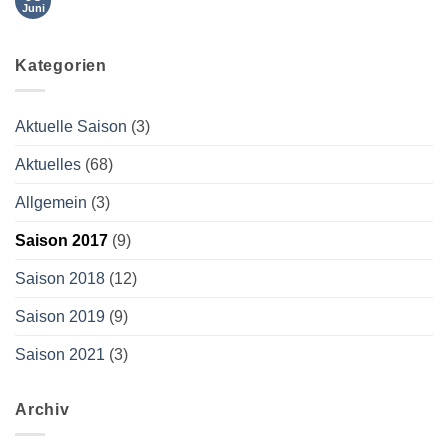
erfolgt
Juni
Keine
über
Kommentare
ebusy
zu
LK
Kategorien
Turnier
in
Bad
Birnbach
Aktuelle Saison
(3)
Aktuelles
(68)
Allgemein
(3)
Saison 2017
(9)
Saison 2018
(12)
Saison 2019
(9)
Saison 2021
(3)
Archiv