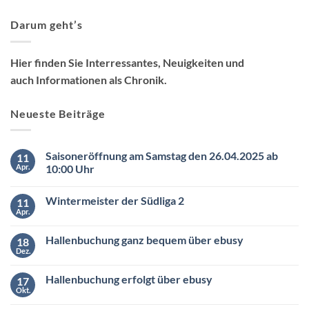
Darum geht’s
Hier finden Sie Interressantes, Neuigkeiten und
auch Informationen als Chronik.
Neueste Beiträge
Saisoneröffnung am Samstag den 26.04.2025 ab
11
Apr.
10:00 Uhr
Keine
Kommentare
Wintermeister der Südliga 2
11
zu
Saisoneröffnung
Apr.
Keine
am
Kommentare
Samstag
zu
den
Hallenbuchung ganz bequem über ebusy
18
Wintermeister
26.04.2025
der
Dez.
ab
Keine
Südliga
10:00
Kommentare
2
zu
Uhr
Hallenbuchung erfolgt über ebusy
17
Hallenbuchung
ganz
Okt.
Keine
bequem
Kommentare
über