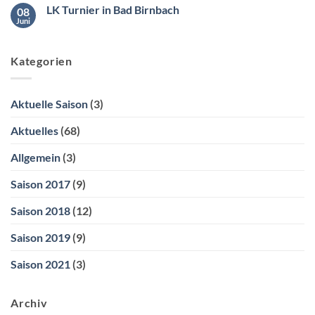
zu
ebusy
LK Turnier in Bad Birnbach
08
Hallenbuchung
erfolgt
Juni
Keine
über
Kommentare
ebusy
zu
LK
Kategorien
Turnier
in
Bad
Birnbach
Aktuelle Saison
(3)
Aktuelles
(68)
Allgemein
(3)
Saison 2017
(9)
Saison 2018
(12)
Saison 2019
(9)
Saison 2021
(3)
Archiv