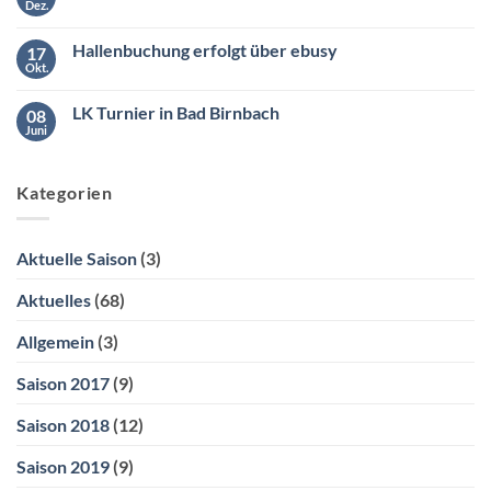
der
Dez.
ab
Keine
Südliga
10:00
Kommentare
2
zu
Uhr
Hallenbuchung erfolgt über ebusy
17
Hallenbuchung
ganz
Okt.
Keine
bequem
Kommentare
über
zu
ebusy
LK Turnier in Bad Birnbach
08
Hallenbuchung
erfolgt
Juni
Keine
über
Kommentare
ebusy
zu
LK
Kategorien
Turnier
in
Bad
Birnbach
Aktuelle Saison
(3)
Aktuelles
(68)
Allgemein
(3)
Saison 2017
(9)
Saison 2018
(12)
Saison 2019
(9)