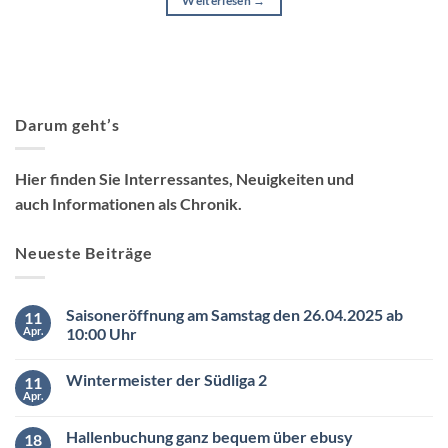
Weiterlesen
→
Darum geht’s
Hier finden Sie Interressantes, Neuigkeiten und
auch Informationen als Chronik.
Neueste Beiträge
Saisoneröffnung am Samstag den 26.04.2025 ab
11
Apr.
10:00 Uhr
Keine
Kommentare
Wintermeister der Südliga 2
11
zu
Saisoneröffnung
Apr.
Keine
am
Kommentare
Samstag
zu
den
Hallenbuchung ganz bequem über ebusy
18
Wintermeister
26.04.2025