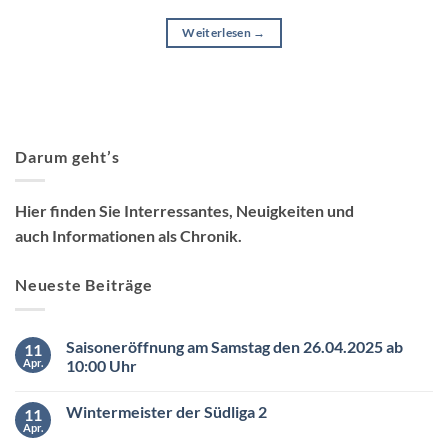
Weiterlesen
→
Darum geht’s
Hier finden Sie Interressantes, Neuigkeiten und
auch Informationen als Chronik.
Neueste Beiträge
Saisoneröffnung am Samstag den 26.04.2025 ab
11
Apr.
10:00 Uhr
Keine
Kommentare
Wintermeister der Südliga 2
11
zu
Saisoneröffnung
Apr.
Keine
am
Kommentare