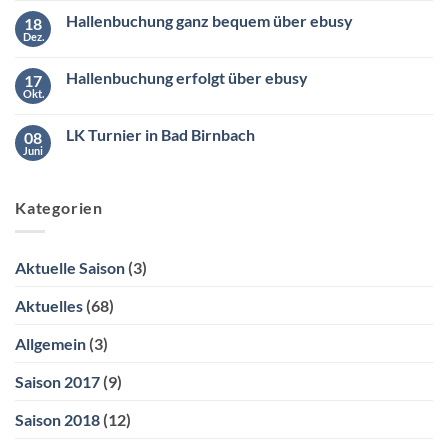
Samstag
zu
den
Hallenbuchung ganz bequem über ebusy
18
Wintermeister
26.04.2025
der
Dez.
ab
Keine
Südliga
10:00
Kommentare
2
zu
Uhr
Hallenbuchung erfolgt über ebusy
17
Hallenbuchung
ganz
Okt.
Keine
bequem
Kommentare
über
zu
ebusy
LK Turnier in Bad Birnbach
08
Hallenbuchung
erfolgt
Juni
Keine
über
Kommentare
ebusy
zu
LK
Kategorien
Turnier
in
Bad
Birnbach
Aktuelle Saison
(3)
Aktuelles
(68)
Allgemein
(3)
Saison 2017
(9)
Saison 2018
(12)