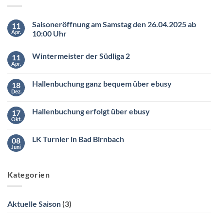
Saisoneröffnung am Samstag den 26.04.2025 ab
11
Apr.
10:00 Uhr
Keine
Kommentare
Wintermeister der Südliga 2
11
zu
Saisoneröffnung
Apr.
Keine
am
Kommentare
Samstag
zu
den
Hallenbuchung ganz bequem über ebusy
18
Wintermeister
26.04.2025
der
Dez.
ab
Keine
Südliga
10:00
Kommentare
2
zu
Uhr
Hallenbuchung erfolgt über ebusy
17
Hallenbuchung
ganz
Okt.
Keine
bequem
Kommentare
über
zu
ebusy
LK Turnier in Bad Birnbach
08
Hallenbuchung
erfolgt
Juni
Keine
über
Kommentare
ebusy
zu
LK
Kategorien
Turnier
in
Bad
Birnbach
Aktuelle Saison
(3)