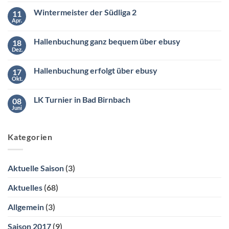
Kommentare
Wintermeister der Südliga 2
11
zu
Saisoneröffnung
Apr.
Keine
am
Kommentare
Samstag
zu
den
Hallenbuchung ganz bequem über ebusy
18
Wintermeister
26.04.2025
der
Dez.
ab
Keine
Südliga
10:00
Kommentare
2
zu
Uhr
Hallenbuchung erfolgt über ebusy
17
Hallenbuchung
ganz
Okt.
Keine
bequem
Kommentare
über
zu
ebusy
LK Turnier in Bad Birnbach
08
Hallenbuchung
erfolgt
Juni
Keine
über
Kommentare
ebusy
zu
LK
Kategorien
Turnier
in
Bad
Birnbach
Aktuelle Saison
(3)
Aktuelles
(68)
Allgemein
(3)
Saison 2017
(9)