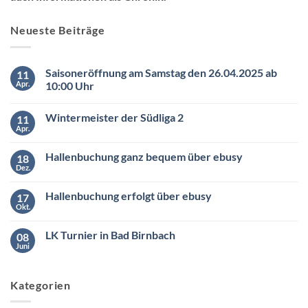
Neueste Beiträge
Saisoneröffnung am Samstag den 26.04.2025 ab
11
Apr.
10:00 Uhr
Keine
Kommentare
Wintermeister der Südliga 2
11
zu
Saisoneröffnung
Apr.
Keine
am
Kommentare
Samstag
zu
den
Hallenbuchung ganz bequem über ebusy
18
Wintermeister
26.04.2025
der
Dez.
ab
Keine
Südliga
10:00
Kommentare
2
zu
Uhr
Hallenbuchung erfolgt über ebusy
17
Hallenbuchung
ganz
Okt.
Keine
bequem
Kommentare
über
zu
ebusy
LK Turnier in Bad Birnbach
08
Hallenbuchung
erfolgt
Juni
Keine
über
Kommentare
ebusy
zu
LK
Kategorien
Turnier
in
Bad