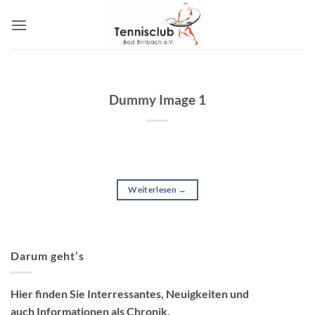
Zum
Inhalt
springen
Dummy Image 1
Weiterlesen
→
Darum geht’s
Hier finden Sie Interressantes, Neuigkeiten und
auch Informationen als Chronik.