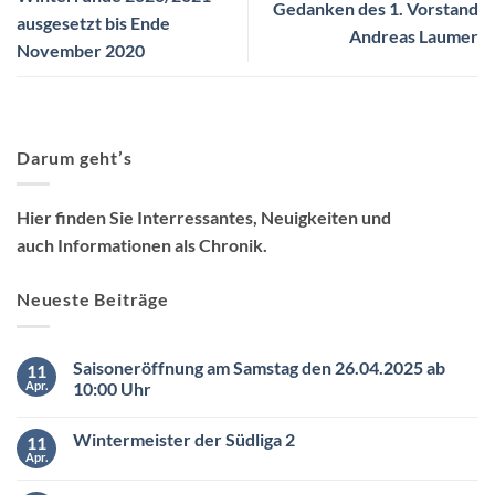
Gedanken des 1. Vorstand
ausgesetzt bis Ende
Andreas Laumer
November 2020
Darum geht’s
Hier finden Sie Interressantes, Neuigkeiten und
auch Informationen als Chronik.
Neueste Beiträge
Saisoneröffnung am Samstag den 26.04.2025 ab
11
Apr.
10:00 Uhr
Keine
Kommentare
Wintermeister der Südliga 2
11
zu
Saisoneröffnung
Apr.
Keine
am
Kommentare
Samstag
zu