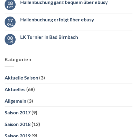
den
Hallenbuchung ganz bequem über ebusy
18
Wintermeister
26.04.2025
der
Dez.
ab
Keine
Südliga
10:00
Kommentare
2
zu
Uhr
Hallenbuchung erfolgt über ebusy
17
Hallenbuchung
ganz
Okt.
Keine
bequem
Kommentare
über
zu
ebusy
LK Turnier in Bad Birnbach
08
Hallenbuchung
erfolgt
Juni
Keine
über
Kommentare
ebusy
zu
LK
Kategorien
Turnier
in
Bad
Birnbach
Aktuelle Saison
(3)
Aktuelles
(68)
Allgemein
(3)
Saison 2017
(9)
Saison 2018
(12)
Saison 2019
(9)