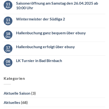
Saisoneröffnung am Samstag den 26.04.2025 ab
11
Apr.
10:00 Uhr
Keine
Kommentare
Wintermeister der Südliga 2
11
zu
Saisoneröffnung
Apr.
Keine
am
Kommentare
Samstag
zu
den
Hallenbuchung ganz bequem über ebusy
18
Wintermeister
26.04.2025
der
Dez.
ab
Keine
Südliga
10:00
Kommentare
2
zu
Uhr
Hallenbuchung erfolgt über ebusy
17
Hallenbuchung
ganz
Okt.
Keine
bequem
Kommentare
über
zu
ebusy
LK Turnier in Bad Birnbach
08
Hallenbuchung
erfolgt
Juni
Keine
über
Kommentare
ebusy
zu
LK
Kategorien
Turnier
in
Bad
Birnbach
Aktuelle Saison
(3)
Aktuelles
(68)