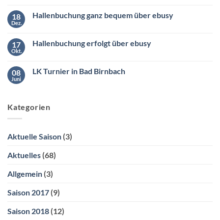
Kommentare
Samstag
zu
den
Hallenbuchung ganz bequem über ebusy
18
Wintermeister
26.04.2025
der
Dez.
ab
Keine
Südliga
10:00
Kommentare
2
zu
Uhr
Hallenbuchung erfolgt über ebusy
17
Hallenbuchung
ganz
Okt.
Keine
bequem
Kommentare
über
zu
ebusy
LK Turnier in Bad Birnbach
08
Hallenbuchung
erfolgt
Juni
Keine
über
Kommentare
ebusy
zu
LK
Kategorien
Turnier
in
Bad
Birnbach
Aktuelle Saison
(3)
Aktuelles
(68)
Allgemein
(3)
Saison 2017
(9)
Saison 2018
(12)