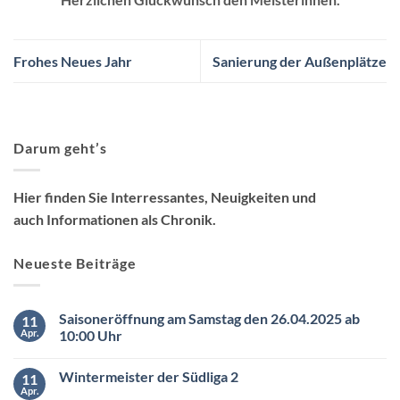
Frohes Neues Jahr
Sanierung der Außenplätze
Darum geht’s
Hier finden Sie Interressantes, Neuigkeiten und
auch Informationen als Chronik.
Neueste Beiträge
Saisoneröffnung am Samstag den 26.04.2025 ab
11
Apr.
10:00 Uhr
Keine
Kommentare
Wintermeister der Südliga 2
11
zu
Saisoneröffnung
Apr.
Keine
am