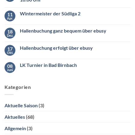
Keine
Kommentare
Wintermeister der Südliga 2
11
zu
Saisoneröffnung
Apr.
Keine
am
Kommentare
Samstag
zu
den
Hallenbuchung ganz bequem über ebusy
18
Wintermeister
26.04.2025
der
Dez.
ab
Keine
Südliga
10:00
Kommentare
2
zu
Uhr
Hallenbuchung erfolgt über ebusy
17
Hallenbuchung
ganz
Okt.
Keine
bequem
Kommentare
über
zu
ebusy
LK Turnier in Bad Birnbach
08
Hallenbuchung
erfolgt
Juni
Keine
über
Kommentare
ebusy
zu
LK
Kategorien
Turnier
in
Bad
Birnbach
Aktuelle Saison
(3)
Aktuelles
(68)
Allgemein
(3)