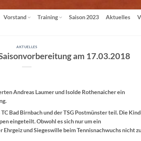
Vorstand
Training
Saison 2023
Aktuelles
V
AKTUELLES
r Saisonvorbereitung am 17.03.2018
erten Andreas Laumer und Isolde Rothenaicher ein
ng.
TC Bad Birnbach und der TSG Postmünster teil. Die Kind
en eingeteilt. Obwohl es sich nur um ein
er Ehrgeiz und Siegeswille beim Tennisnachwuchs nicht z