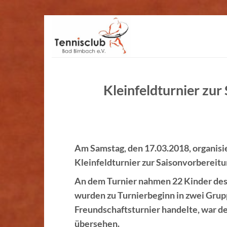
Zum
Inhalt
springen
Kleinfeldturnier zu
Am Samstag, den 17.03.2018, organisi
Kleinfeldturnier zur Saisonvorbereitu
An dem Turnier nahmen 22 Kinder des 
wurden zu Turnierbeginn in zwei Grupp
Freundschaftsturnier handelte, war d
übersehen.