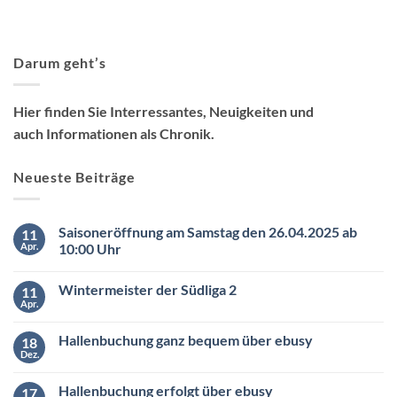
Darum geht’s
Hier finden Sie Interressantes, Neuigkeiten und
auch Informationen als Chronik.
Neueste Beiträge
Saisoneröffnung am Samstag den 26.04.2025 ab
11
Apr.
10:00 Uhr
Keine
Kommentare
Wintermeister der Südliga 2
11
zu
Saisoneröffnung
Apr.
Keine
am
Kommentare
Samstag
zu
den
Hallenbuchung ganz bequem über ebusy
18
Wintermeister
26.04.2025
der
Dez.
ab
Keine
Südliga
10:00
Kommentare
2
zu
Uhr
Hallenbuchung erfolgt über ebusy
17
Hallenbuchung