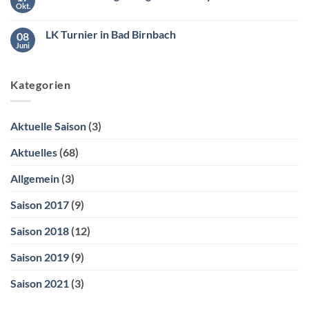
ganz
Okt.
Keine
bequem
Kommentare
über
zu
ebusy
LK Turnier in Bad Birnbach
08
Hallenbuchung
erfolgt
Juni
Keine
über
Kommentare
ebusy
zu
LK
Kategorien
Turnier
in
Bad
Birnbach
Aktuelle Saison
(3)
Aktuelles
(68)
Allgemein
(3)
Saison 2017
(9)
Saison 2018
(12)
Saison 2019
(9)
Saison 2021
(3)