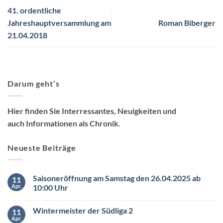
41. ordentliche
Jahreshauptversammlung am
Roman Biberger
21.04.2018
Darum geht’s
Hier finden Sie Interressantes, Neuigkeiten und
auch Informationen als Chronik.
Neueste Beiträge
Saisoneröffnung am Samstag den 26.04.2025 ab
11
Apr.
10:00 Uhr
Keine
Kommentare
Wintermeister der Südliga 2
11
zu
Saisoneröffnung
Apr.
Keine