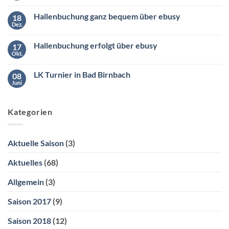
am
Kommentare
Samstag
zu
den
Hallenbuchung ganz bequem über ebusy
18
Wintermeister
26.04.2025
der
Dez.
ab
Keine
Südliga
10:00
Kommentare
2
zu
Uhr
Hallenbuchung erfolgt über ebusy
17
Hallenbuchung
ganz
Okt.
Keine
bequem
Kommentare
über
zu
ebusy
LK Turnier in Bad Birnbach
08
Hallenbuchung
erfolgt
Juni
Keine
über
Kommentare
ebusy
zu
LK
Kategorien
Turnier
in
Bad
Birnbach
Aktuelle Saison
(3)
Aktuelles
(68)
Allgemein
(3)
Saison 2017
(9)
Saison 2018
(12)