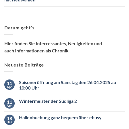
Darum geht’s
Hier finden Sie Interressantes, Neuigkeiten und
auch Informationen als Chronik.
Neueste Beiträge
Saisoneröffnung am Samstag den 26.04.2025 ab
11
Apr.
10:00 Uhr
Keine
Kommentare
Wintermeister der Südliga 2
11
zu
Saisoneröffnung
Apr.
Keine
am
Kommentare
Samstag
zu
den
Hallenbuchung ganz bequem über ebusy
18
Wintermeister
26.04.2025
der
Dez.
ab
Keine
Südliga
10:00
Kommentare