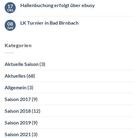
2
zu
Uhr
Hallenbuchung erfolgt über ebusy
17
Hallenbuchung
ganz
Okt.
Keine
bequem
Kommentare
über
zu
ebusy
LK Turnier in Bad Birnbach
08
Hallenbuchung
erfolgt
Juni
Keine
über
Kommentare
ebusy
zu
LK
Kategorien
Turnier
in
Bad
Birnbach
Aktuelle Saison
(3)
Aktuelles
(68)
Allgemein
(3)
Saison 2017
(9)
Saison 2018
(12)
Saison 2019
(9)
Saison 2021
(3)