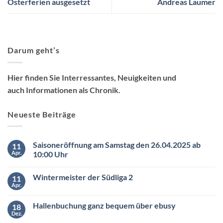
Osterferien ausgesetzt
Andreas Laumer
Darum geht’s
Hier finden Sie Interressantes, Neuigkeiten und
auch Informationen als Chronik.
Neueste Beiträge
Saisoneröffnung am Samstag den 26.04.2025 ab
11
Apr.
10:00 Uhr
Keine
Kommentare
Wintermeister der Südliga 2
11
zu
Saisoneröffnung
Apr.
Keine
am
Kommentare
Samstag
zu
den
Hallenbuchung ganz bequem über ebusy
18
Wintermeister
26.04.2025
der
Dez.
ab
Keine
Südliga
10:00
Kommentare