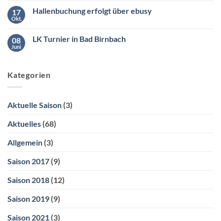
2
zu
Uhr
Hallenbuchung erfolgt über ebusy
17
Hallenbuchung
ganz
Okt.
Keine
bequem
Kommentare
über
zu
ebusy
LK Turnier in Bad Birnbach
08
Hallenbuchung
erfolgt
Juni
Keine
über
Kommentare
ebusy
zu
LK
Kategorien
Turnier
in
Bad
Birnbach
Aktuelle Saison
(3)
Aktuelles
(68)
Allgemein
(3)
Saison 2017
(9)
Saison 2018
(12)
Saison 2019
(9)
Saison 2021
(3)