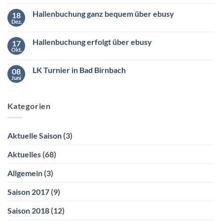
Kommentare
Samstag
zu
den
Hallenbuchung ganz bequem über ebusy
18
Wintermeister
26.04.2025
der
Dez.
ab
Keine
Südliga
10:00
Kommentare
2
zu
Uhr
Hallenbuchung erfolgt über ebusy
17
Hallenbuchung
ganz
Okt.
Keine
bequem
Kommentare
über
zu
ebusy
LK Turnier in Bad Birnbach
08
Hallenbuchung
erfolgt
Juni
Keine
über
Kommentare
ebusy
zu
LK
Kategorien
Turnier
in
Bad
Birnbach
Aktuelle Saison
(3)
Aktuelles
(68)
Allgemein
(3)
Saison 2017
(9)
Saison 2018
(12)