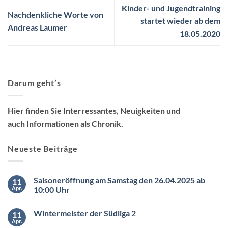
Kinder- und Jugendtraining
Nachdenkliche Worte von
startet wieder ab dem
Andreas Laumer
18.05.2020
Darum geht’s
Hier finden Sie Interressantes, Neuigkeiten und
auch Informationen als Chronik.
Neueste Beiträge
Saisoneröffnung am Samstag den 26.04.2025 ab
11
Apr.
10:00 Uhr
Keine
Kommentare
Wintermeister der Südliga 2
11
zu
Saisoneröffnung
Apr.
Keine
am