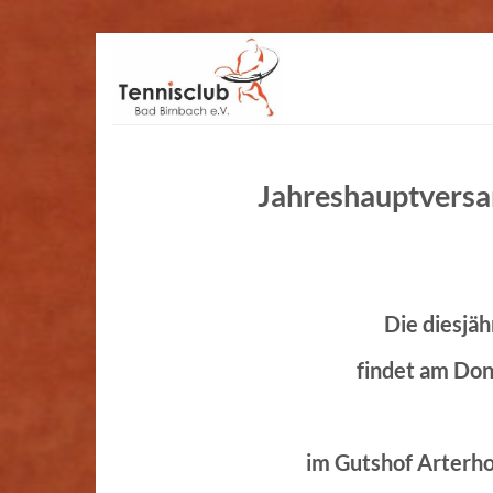
Zum
Inhalt
springen
Jahreshauptvers
Die diesjä
findet am Don
im Gutshof Arterho