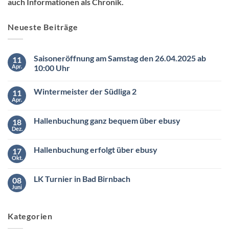
auch Informationen als Chronik.
Neueste Beiträge
Saisoneröffnung am Samstag den 26.04.2025 ab
11
Apr.
10:00 Uhr
Keine
Kommentare
Wintermeister der Südliga 2
11
zu
Saisoneröffnung
Apr.
Keine
am
Kommentare
Samstag
zu
den
Hallenbuchung ganz bequem über ebusy
18
Wintermeister
26.04.2025
der
Dez.
ab
Keine
Südliga
10:00
Kommentare
2
zu
Uhr
Hallenbuchung erfolgt über ebusy
17
Hallenbuchung
ganz
Okt.
Keine
bequem
Kommentare
über
zu
ebusy
LK Turnier in Bad Birnbach
08
Hallenbuchung
erfolgt
Juni
Keine
über
Kommentare
ebusy
zu
LK
Kategorien
Turnier
in
Bad